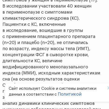
симптомов у женщин в перименопаузе [17].
В исследовании участвовали 40 женщин
в перименопаузе с симптомами
климактерического синдрома (КС).
Пациентки с КС, включенные
в исследование, вошедшие в группы
с применением плацентарного препарата
(n=20) и плацебо (n=20), не отличались
по возрасту, индексу массы тела (ИМТ),
концентрации ФСГ в сыворотке крови,
длительности КС, величи­не
модифицированного менопаузального
индекса (ММИ), исходным характеристикам
сна (на основе результатов оценки
Стэнфордского опросника) и частоте
Сайт использует Cookie и системы аналитики
гормонозависимых гинекологических
Политикой
данных в соответствии с
заболеваний. Был проведен сравнительный
анализ динамики клинических симптомов